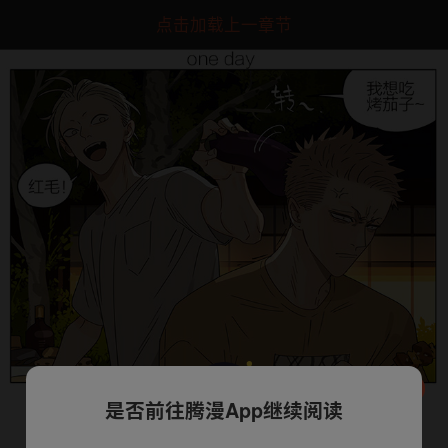
点击加载上一章节
是否前往腾漫App继续阅读
下一话
腾漫App免费看