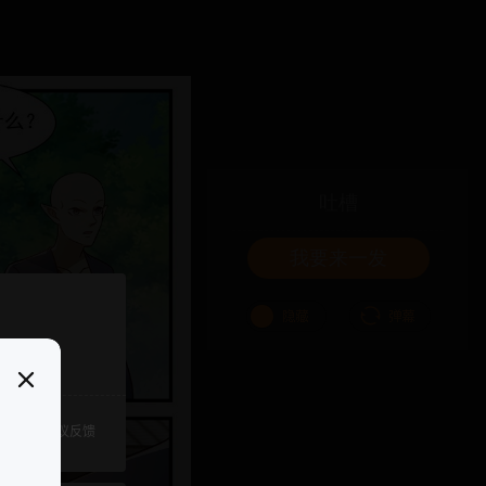
吐槽
我要来一发