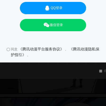
QQ登录
微信登录
《腾讯动漫平台服务协议》
《腾讯动漫隐私保
同意
、
护指引》
。