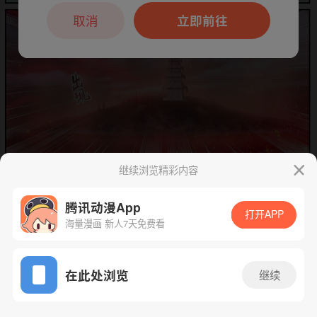
本章节仅支持App阅读，可打开App新用
户7天免费看
取消
立即前往
继续浏览精彩内容
下一话
腾漫App免费看
腾讯动漫App
打开APP
海量漫画 新人7天免费看
App免费看
在此处浏览
继续
900话 1/1