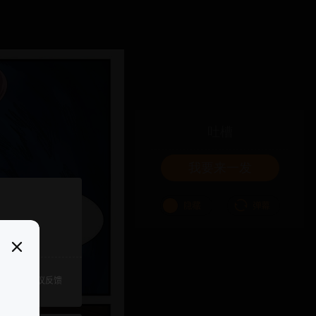
吐槽
我要来一发