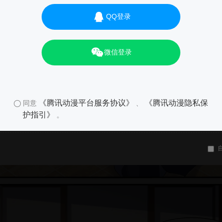
QQ登录
微信登录
《腾讯动漫平台服务协议》
《腾讯动漫隐私保
同意
、
护指引》
。