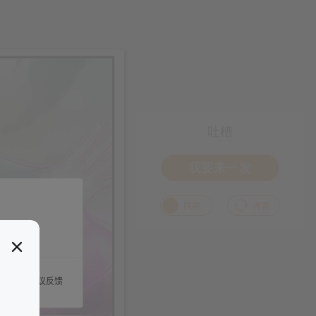
吐槽
我要来一发