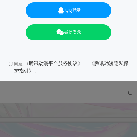
QQ登录
微信登录
《腾讯动漫平台服务协议》
《腾讯动漫隐私保
同意
、
护指引》
。