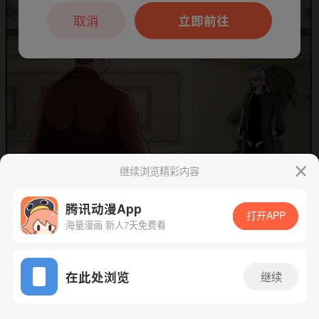
本章节仅支持App阅读，可打开App新用
户7天免费看
取消
立即前往
继续浏览精彩内容
下一话
腾漫App免费看
腾讯动漫App
打开APP
海量漫画 新人7天免费看
App免费看
在此处浏览
继续
842话 1/1