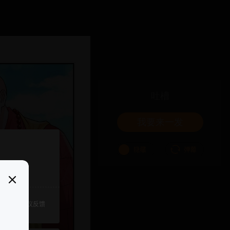
吐槽
我要来一发