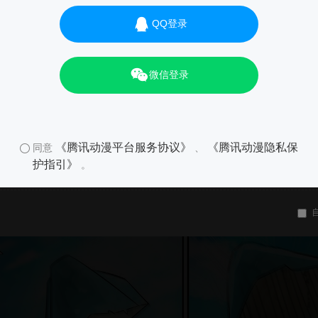
QQ登录
微信登录
《腾讯动漫平台服务协议》
《腾讯动漫隐私保
同意
、
护指引》
。