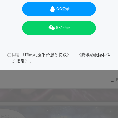
QQ登录
微信登录
《腾讯动漫平台服务协议》
《腾讯动漫隐私保
同意
、
护指引》
。