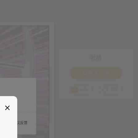
吐槽
我要来一发