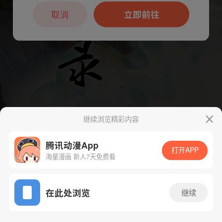
本章节仅支持App阅读，可打开App新用
户7天免费看
取消
立即前往
继续浏览精彩内容
腾讯动漫App
打开APP
海量漫画 新人7天免费看
App免费看
下一话
腾漫App免费看
在此处浏览
继续
84话 1/1