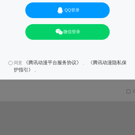
QQ登录
微信登录
《腾讯动漫平台服务协议》
《腾讯动漫隐私保
同意
、
护指引》
。