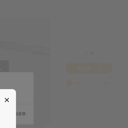
吐槽
我要来一发