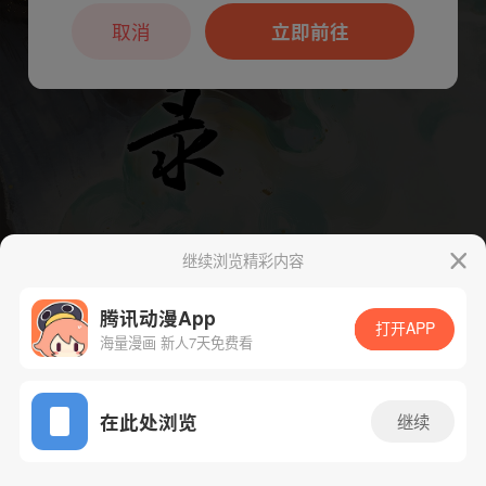
本章节仅支持App阅读，可打开App新用
户7天免费看
取消
立即前往
继续浏览精彩内容
腾讯动漫App
打开APP
海量漫画 新人7天免费看
App免费看
下一话
腾漫App免费看
在此处浏览
继续
85话 1/1