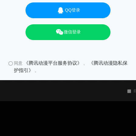
QQ登录
微信登录
《腾讯动漫平台服务协议》
《腾讯动漫隐私保
同意
、
护指引》
。