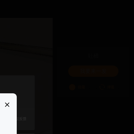
吐槽
我要来一发