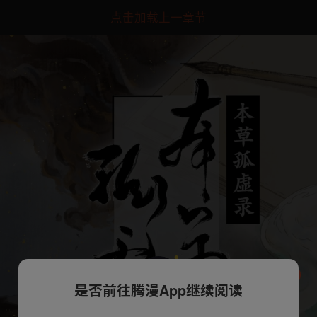
点击加载上一章节
是否前往腾漫App继续阅读