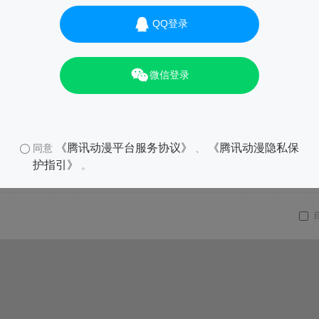
QQ登录
微信登录
《腾讯动漫平台服务协议》
《腾讯动漫隐私保
同意
、
护指引》
。