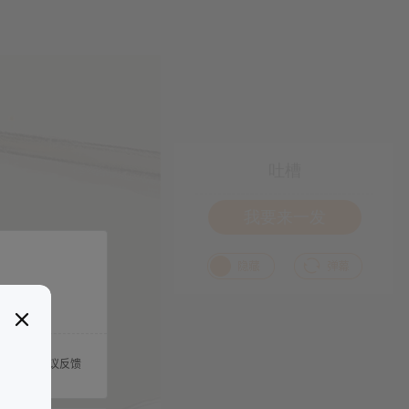
吐槽
我要来一发