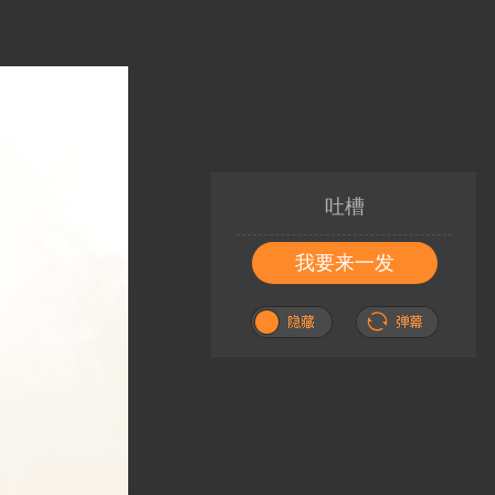
吐槽
我要来一发