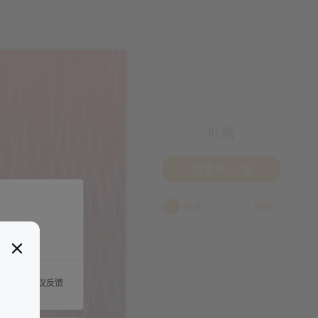
吐槽
我要来一发