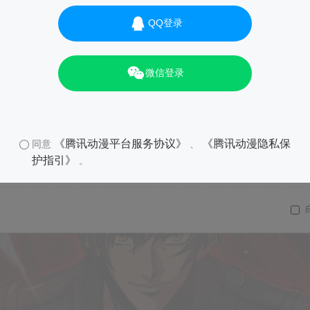
QQ登录
微信登录
《腾讯动漫平台服务协议》
《腾讯动漫隐私保
同意
、
护指引》
。