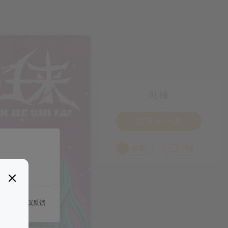
吐槽
我要来一发