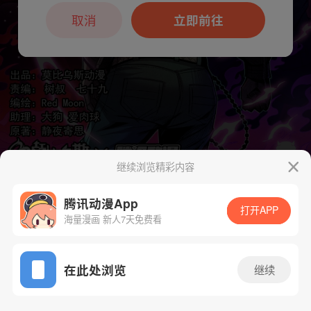
本章节仅支持App阅读，可打开App新用
户7天免费看
取消
立即前往
继续浏览精彩内容
腾讯动漫App
打开APP
下一话
腾漫App免费看
海量漫画 新人7天免费看
App免费看
在此处浏览
继续
122话 1/1