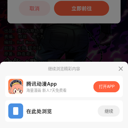
本章节仅支持App阅读，可打开App新用
户7天免费看
取消
立即前往
继续浏览精彩内容
腾讯动漫App
打开APP
下一话
腾漫App免费看
海量漫画 新人7天免费看
App免费看
在此处浏览
继续
119话 1/1