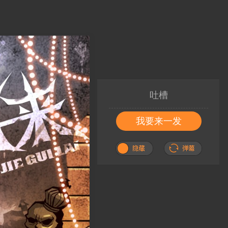
吐槽
我要来一发