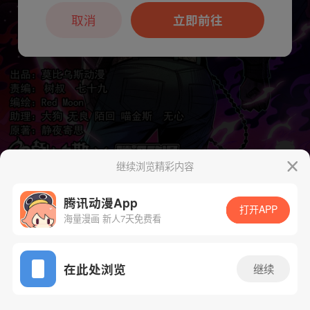
本章节仅支持App阅读，可打开App新用
户7天免费看
取消
立即前往
继续浏览精彩内容
腾讯动漫App
打开APP
下一话
腾漫App免费看
海量漫画 新人7天免费看
App免费看
在此处浏览
继续
140话 1/1