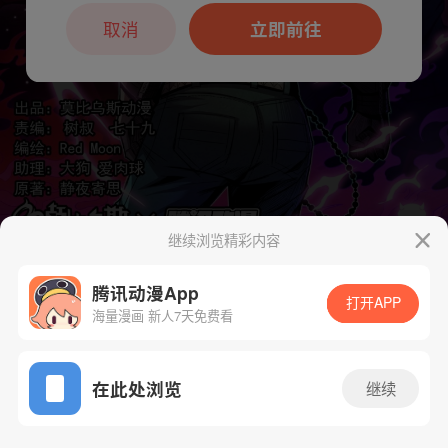
本章节仅支持App阅读，可打开App新用
户7天免费看
取消
立即前往
继续浏览精彩内容
腾讯动漫App
打开APP
下一话
腾漫App免费看
海量漫画 新人7天免费看
App免费看
在此处浏览
继续
113话 1/1