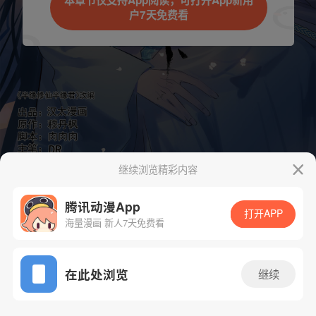
本章节仅支持App阅读，可打开App新用
户7天免费看
取消
立即前往
继续浏览精彩内容
腾讯动漫App
打开APP
海量漫画 新人7天免费看
App免费看
下一话
腾漫App免费看
在此处浏览
继续
146话 1/1