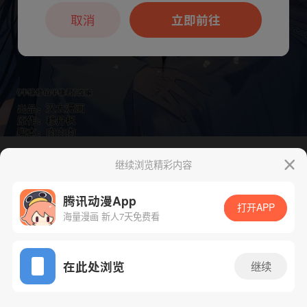
本章节仅支持App阅读，可打开App新用
户7天免费看
取消
立即前往
继续浏览精彩内容
下一话
腾漫App免费看
腾讯动漫App
打开APP
海量漫画 新人7天免费看
App免费看
在此处浏览
继续
403话 1/1