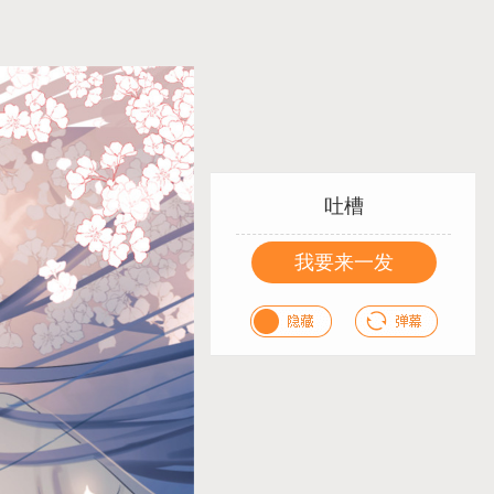
吐槽
我要来一发