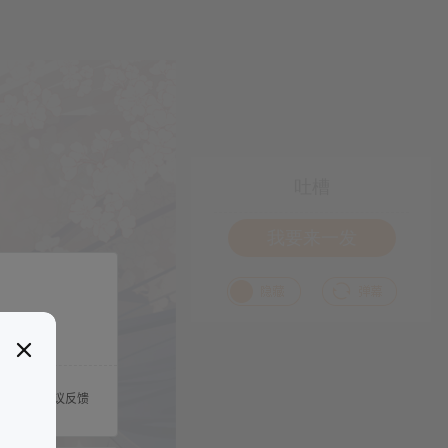
吐槽
我要来一发