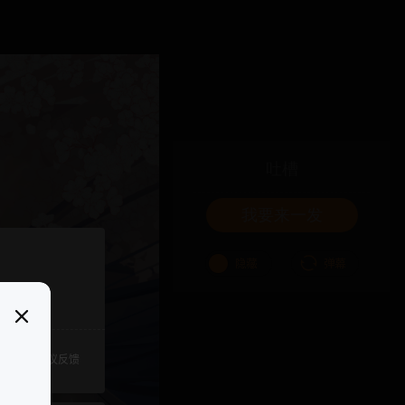
吐槽
我要来一发