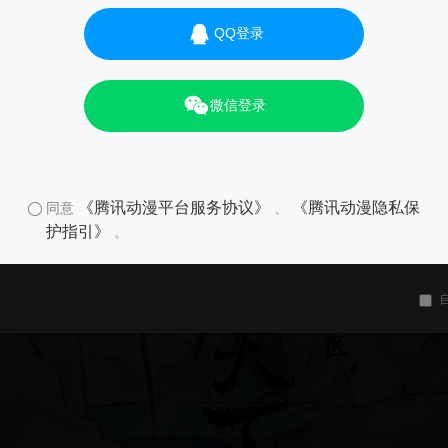
QQ登录
微信登录
《腾讯动漫平台服务协议》
《腾讯动漫隐私保
同意
、
护指引》
。