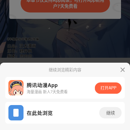
本章节仅支持App阅读，可打开App新用
户7天免费看
取消
立即前往
继续浏览精彩内容
下一话
腾漫App免费看
腾讯动漫App
打开APP
海量漫画 新人7天免费看
App免费看
在此处浏览
继续
422话 1/1