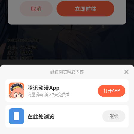
本章节仅支持App阅读，可打开App新用
户7天免费看
取消
立即前往
继续浏览精彩内容
下一话
腾漫App免费看
腾讯动漫App
打开APP
海量漫画 新人7天免费看
App免费看
在此处浏览
继续
435话 1/1