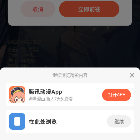
本章节仅支持App阅读，可打开App新用
户7天免费看
取消
立即前往
继续浏览精彩内容
腾讯动漫App
打开APP
海量漫画 新人7天免费看
App免费看
下一话
腾漫App免费看
在此处浏览
继续
44话 1/1