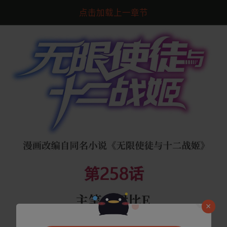
点击加载上一章节