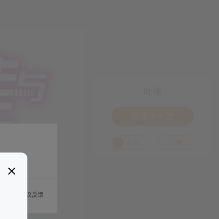
吐槽
我要来一发