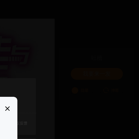
吐槽
我要来一发