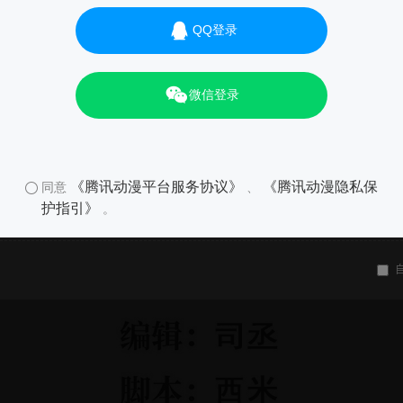
QQ登录
微信登录
《腾讯动漫平台服务协议》
《腾讯动漫隐私保
同意
、
护指引》
。