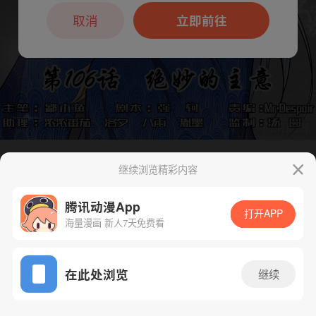
本章节仅支持App阅读，可打开App新用
户7天免费看
取消
立即前往
继续浏览精彩内容
下一话
腾漫App免费看
腾讯动漫App
打开APP
海量漫画 新人7天免费看
App免费看
在此处浏览
继续
106话 1/1