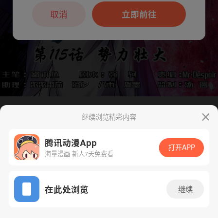
本章节仅支持App阅读，可打开App新用
户7天免费看
取消
立即前往
继续浏览精彩内容
下一话
腾漫App免费看
腾讯动漫App
打开APP
海量漫画 新人7天免费看
App免费看
在此处浏览
继续
115话 1/1