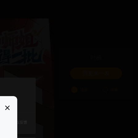
吐槽
我要来一发