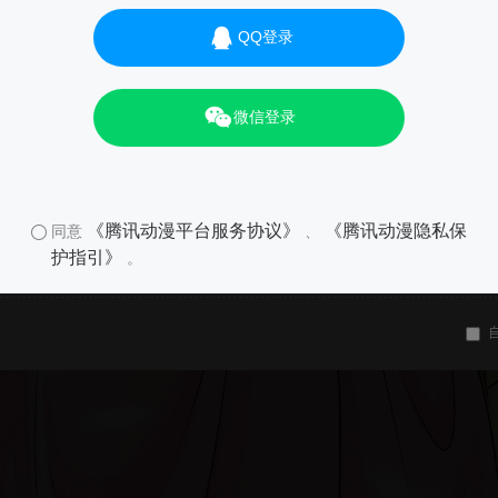
QQ登录
微信登录
《腾讯动漫平台服务协议》
《腾讯动漫隐私保
同意
、
护指引》
。