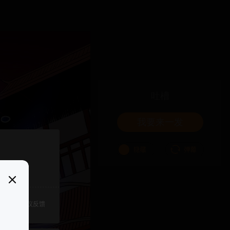
吐槽
我要来一发