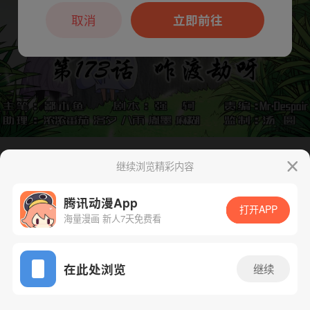
本章节仅支持App阅读，可打开App新用
户7天免费看
取消
立即前往
继续浏览精彩内容
下一话
腾漫App免费看
腾讯动漫App
打开APP
海量漫画 新人7天免费看
App免费看
在此处浏览
继续
173话 1/1