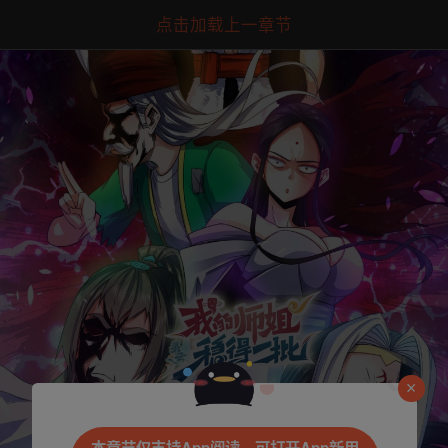
点击加载上一章节