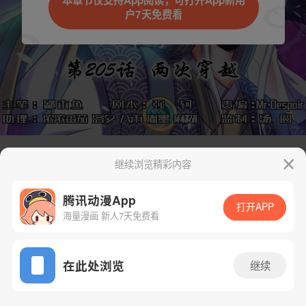
本章节仅支持App阅读，可打开App新用
户7天免费看
继续浏览精彩内容
下一话
腾漫App免费看
腾讯动漫App
打开APP
海量漫画 新人7天免费看
App免费看
在此处浏览
继续
206话 1/1