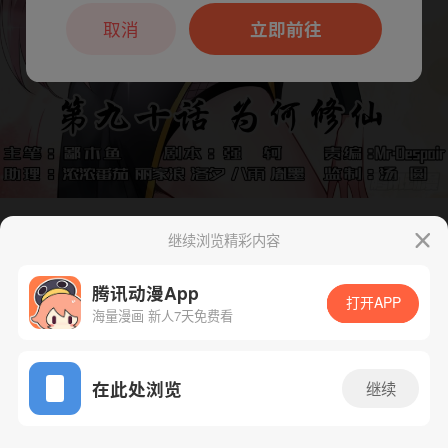
本章节仅支持App阅读，可打开App新用
户7天免费看
取消
立即前往
继续浏览精彩内容
下一话
腾漫App免费看
腾讯动漫App
打开APP
海量漫画 新人7天免费看
App免费看
在此处浏览
继续
90话 1/1