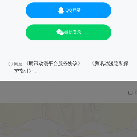
QQ登录
微信登录
《腾讯动漫平台服务协议》
《腾讯动漫隐私保
同意
、
护指引》
。