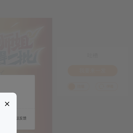
吐槽
我要来一发