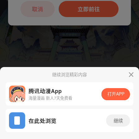
本章节仅支持App阅读，可打开App新用
户7天免费看
取消
立即前往
继续浏览精彩内容
下一话
腾漫App免费看
腾讯动漫App
打开APP
海量漫画 新人7天免费看
App免费看
在此处浏览
继续
147话 1/1