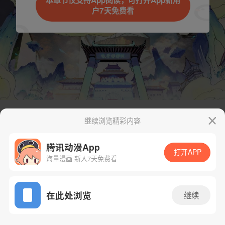
本章节仅支持App阅读，可打开App新用
户7天免费看
取消
立即前往
继续浏览精彩内容
下一话
腾漫App免费看
腾讯动漫App
打开APP
海量漫画 新人7天免费看
App免费看
在此处浏览
继续
134话 1/1