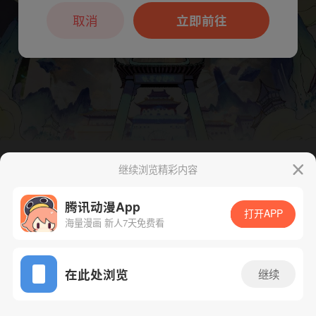
本章节仅支持App阅读，可打开App新用
户7天免费看
取消
立即前往
继续浏览精彩内容
下一话
腾漫App免费看
腾讯动漫App
打开APP
海量漫画 新人7天免费看
App免费看
在此处浏览
继续
231话 1/1