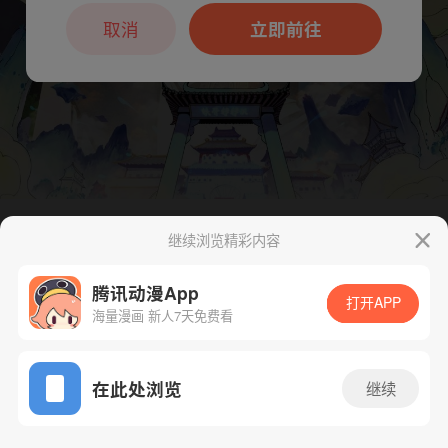
本章节仅支持App阅读，可打开App新用
户7天免费看
取消
立即前往
继续浏览精彩内容
下一话
腾漫App免费看
腾讯动漫App
打开APP
海量漫画 新人7天免费看
App免费看
在此处浏览
继续
165话 1/1