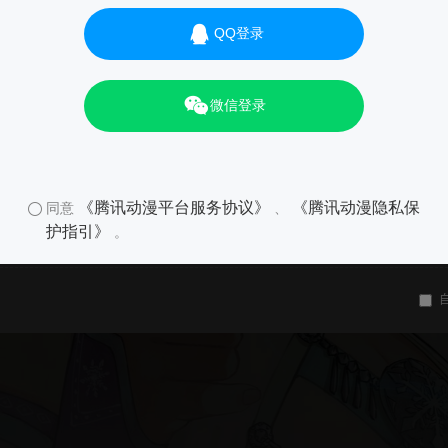
QQ登录
微信登录
《腾讯动漫平台服务协议》
《腾讯动漫隐私保
同意
、
护指引》
。