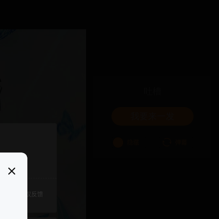
吐槽
我要来一发