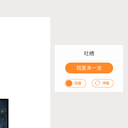
吐槽
我要来一发