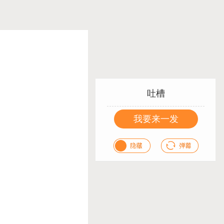
吐槽
我要来一发