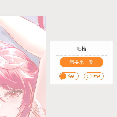
吐槽
我要来一发