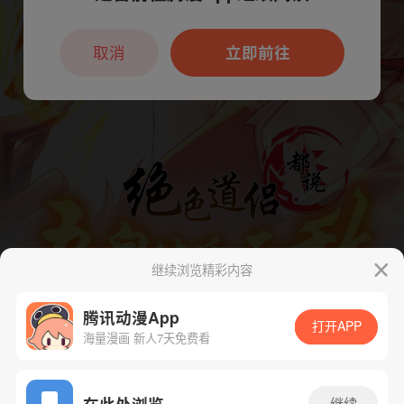
本章节仅支持App阅读，可打开App新用
户7天免费看
取消
立即前往
继续浏览精彩内容
腾讯动漫App
打开APP
海量漫画 新人7天免费看
App免费看
在此处浏览
继续